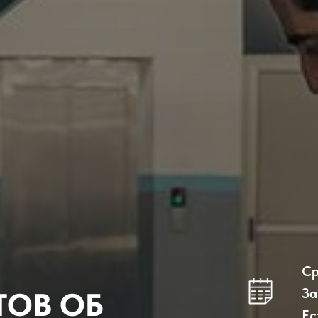
Ср
За
ТОВ ОБ
Ес