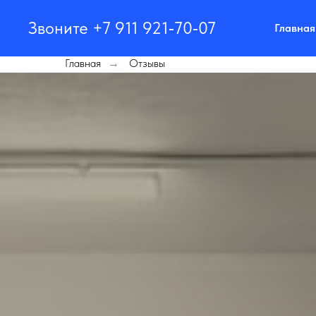
Звоните +7 911 921‑70‑07
Главная
Главная
Отзывы
→