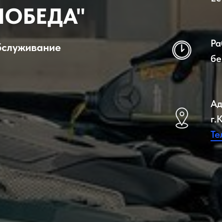
ПОБЕДА"
Ра
бслуживание
бе
Ад
г.
Те