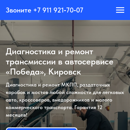
Главная
→
Услуги
→
Диагностика и ремонт трансмиссии
Звоните +7 911 921‑70‑07
Диагностика и ремонт
трансмиссии в автосервисе
«Победа», Кировск
Диагностика и ремонт МКПП, раздаточных
коробок и мостов любой сложности для легковых
авто, кроссоверов, внедорожников и малого
коммерческого транспорта. Гарантия 12
месяцев!